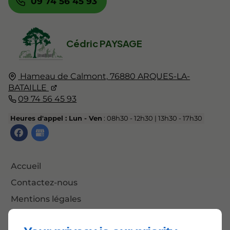
09 74 56 45 93
Cédric PAYSAGE
Hameau de Calmont,
76880
ARQUES-LA-
BATAILLE
09 74 56 45 93
Heures d'appel : Lun - Ven
: 08h30 - 12h30 | 13h30 - 17h30
Accueil
Contactez-nous
Mentions légales
Plan du site