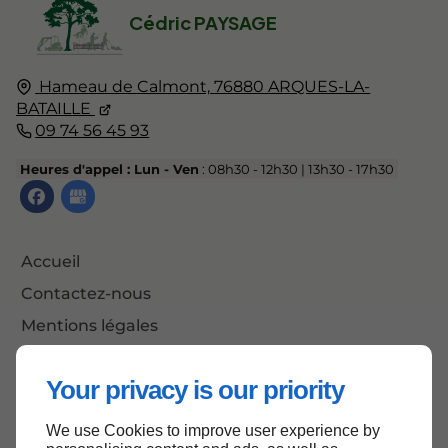
Cédric PAYSAGE
Hameau de Calmont,
76880
ARQUES-LA-
BATAILLE
09 74 56 45 93
Heures d'appel : Lun - Ven
: 08h30 - 12h30 | 13h30 - 17h30
Accueil
Contactez-nous
Mentions légales
Plan du site
Your privacy is our priority
We use Cookies to improve user experience by
Haut de page