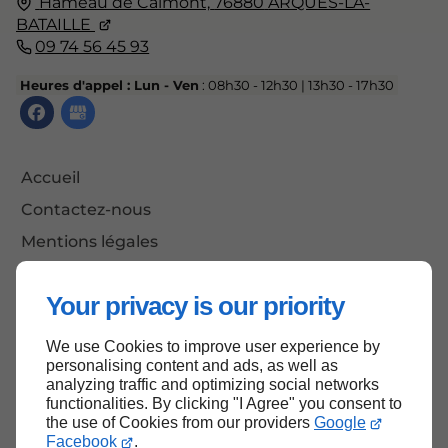
Hameau de Calmont,
76880
ARQUES-LA-
BATAILLE
09 74 56 45 93
Heures d'appel : Lun - Ven
: 08h30 - 12h30 | 13h30 - 17h30
Accueil
Contactez-nous
Mentions légales
Plan du site
Your privacy is our priority
We use Cookies to improve user experience by
Haut de page
personalising content and ads, as well as
analyzing traffic and optimizing social networks
functionalities. By clicking "I Agree" you consent to
the use of Cookies from our providers
Google
Facebook
.