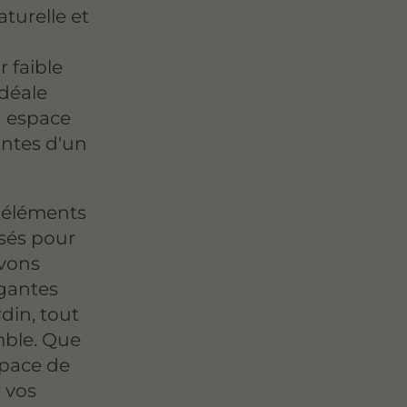
turelle et
 faible
idéale
n espace
intes d'un
 éléments
sés pour
uvons
égantes
rdin, tout
mble. Que
space de
 vos