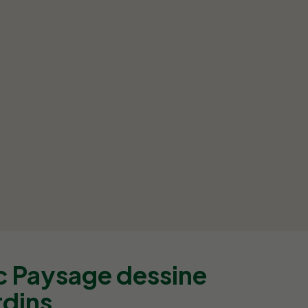
c Paysage dessine
rdins