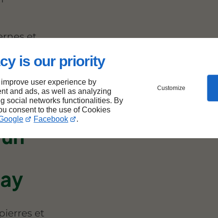
ernes et
tir des
cy is our priority
 improve user experience by
Customize
nt and ads, as well as analyzing
ng social networks functionalities. By
pour
you consent to the use of Cookies
Google
Facebook
.
’un
ray
ierres et