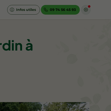
Infos utiles
09 74 56 45 93
din à