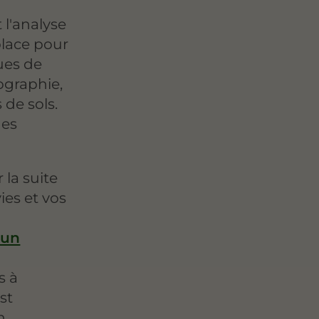
 l'analyse
place pour
ques de
pographie,
 de sols.
des
 la suite
ies et vos
'un
s à
st
n