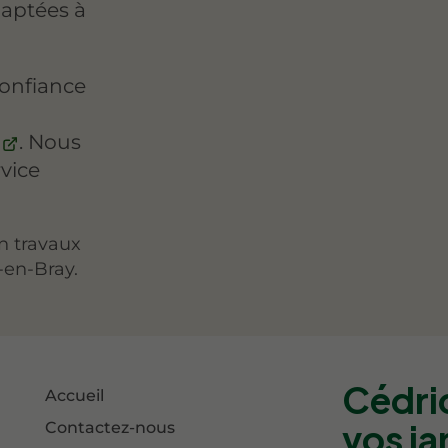
daptées à
onfiance
. Nous
vice
n travaux
-en-Bray.
Cédri
Accueil
vos ja
Contactez-nous