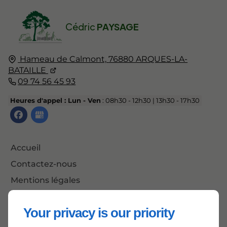
Cédric
PAYSAGE
Hameau de Calmont,
76880
ARQUES-LA-
BATAILLE
09 74 56 45 93
Heures d'appel : Lun - Ven
: 08h30 - 12h30 | 13h30 - 17h30
Accueil
Contactez-nous
Mentions légales
Plan du site
Your privacy is our priority